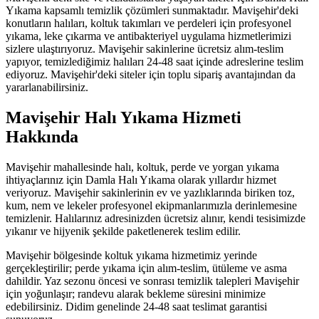
Yıkama kapsamlı temizlik çözümleri sunmaktadır. Mavişehir'deki
konutların halıları, koltuk takımları ve perdeleri için profesyonel
yıkama, leke çıkarma ve antibakteriyel uygulama hizmetlerimizi
sizlere ulaştırıyoruz. Mavişehir sakinlerine ücretsiz alım-teslim
yapıyor, temizlediğimiz halıları 24-48 saat içinde adreslerine teslim
ediyoruz. Mavişehir'deki siteler için toplu sipariş avantajından da
yararlanabilirsiniz.
Mavişehir Halı Yıkama Hizmeti
Hakkında
Mavişehir mahallesinde halı, koltuk, perde ve yorgan yıkama
ihtiyaçlarınız için Damla Halı Yıkama olarak yıllardır hizmet
veriyoruz. Mavişehir sakinlerinin ev ve yazlıklarında biriken toz,
kum, nem ve lekeler profesyonel ekipmanlarımızla derinlemesine
temizlenir. Halılarınız adresinizden ücretsiz alınır, kendi tesisimizde
yıkanır ve hijyenik şekilde paketlenerek teslim edilir.
Mavişehir bölgesinde koltuk yıkama hizmetimiz yerinde
gerçekleştirilir; perde yıkama için alım-teslim, ütüleme ve asma
dahildir. Yaz sezonu öncesi ve sonrası temizlik talepleri Mavişehir
için yoğunlaşır; randevu alarak bekleme süresini minimize
edebilirsiniz. Didim genelinde 24-48 saat teslimat garantisi