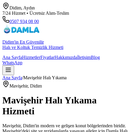
Didim, Aydın
7/24 Hizmet • Ücretsiz Alım-Teslim
0507 934 08 00
Didim'in En Güvenilir
Halı ve Koltuk Temizlik Hizmeti
Ana Sayfa
Hizmetler
Fiyatlar
Hakkımızda
İletişim
Blog
WhatsApp
Ana Sayfa
/
Mavişehir
Halı Yıkama
Mavişehir
, Didim
Mavişehir
Halı Yıkama
Hizmeti
Mavişehir, Didim'in modern ve gelişen konut bölgelerinden biridir.
Mavişehir'deki site ve rezidanslarda yaşayan aileler için Damla Halı