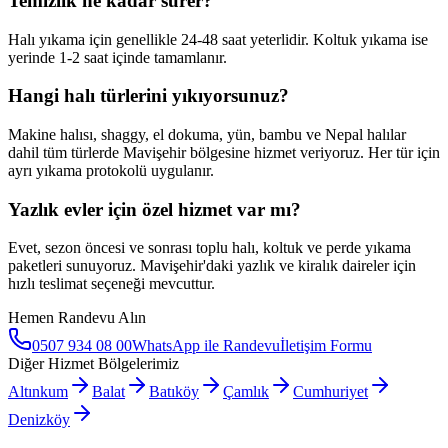
Temizlik ne kadar sürer?
Halı yıkama için genellikle 24-48 saat yeterlidir. Koltuk yıkama ise
yerinde 1-2 saat içinde tamamlanır.
Hangi halı türlerini yıkıyorsunuz?
Makine halısı, shaggy, el dokuma, yün, bambu ve Nepal halılar
dahil tüm türlerde
Mavişehir
bölgesine hizmet veriyoruz. Her tür için
ayrı yıkama protokolü uygulanır.
Yazlık evler için özel hizmet var mı?
Evet, sezon öncesi ve sonrası toplu halı, koltuk ve perde yıkama
paketleri sunuyoruz.
Mavişehir
'daki yazlık ve kiralık daireler için
hızlı teslimat seçeneği mevcuttur.
Hemen Randevu Alın
0507 934 08 00
WhatsApp ile Randevu
İletişim Formu
Diğer Hizmet Bölgelerimiz
Altınkum
Balat
Batıköy
Çamlık
Cumhuriyet
Denizköy